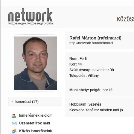
Rafel Márton (rafelmarci)
http://network.hu/rafelmarci
Nem:
Férfi
Kor:
44
Születésnap:
november 08.
Település:
Villány
Munkahely:
polgár -bor kft
Ismerősei
(17)
Hobbijaim:
vezetés
Kedvenc zenéim:
minden ami jó
Ismerősnek jelölöm
Üzenetet írok neki
Közös ismerőseink