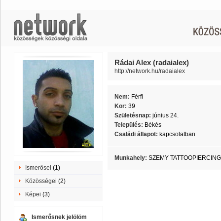
Rádai Alex (radaialex)
http://network.hu/radaialex
Nem:
Férfi
Kor:
39
Születésnap:
június 24.
Település:
Békés
Családi állapot:
kapcsolatban
Munkahely:
SZEMY TATTOOPIERCING
Ismerősei
(1)
Közösségei
(2)
Képei
(3)
Ismerősnek jelölöm