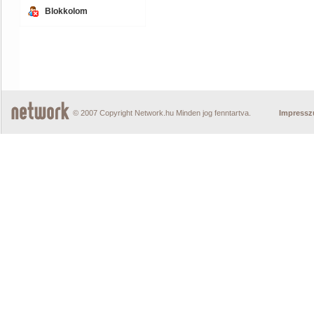
Blokkolom
© 2007 Copyright Network.hu Minden jog fenntartva.
Impress