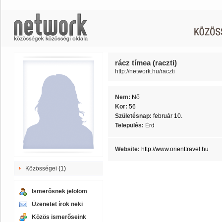
rácz tímea (raczti)
http://network.hu/raczti
Nem:
Nő
Kor:
56
Születésnap:
február 10.
Település:
Érd
Website:
http://www.orienttravel.hu
Közösségei
(1)
Ismerősnek jelölöm
Üzenetet írok neki
Közös ismerőseink