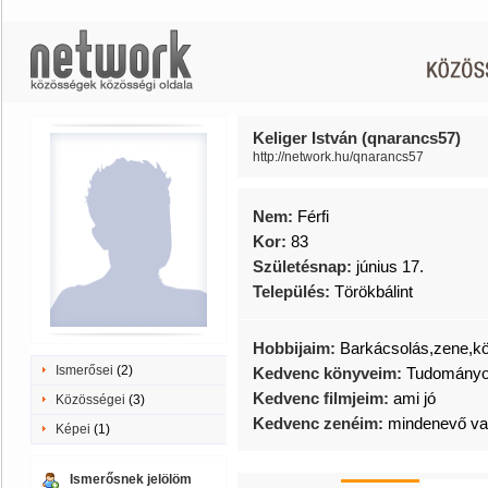
Keliger István (qnarancs57)
http://network.hu/qnarancs57
Nem:
Férfi
Kor:
83
Születésnap:
június 17.
Település:
Törökbálint
Hobbijaim:
Barkácsolás,zene,k
Ismerősei
(2)
Kedvenc könyveim:
Tudományos
Kedvenc filmjeim:
ami jó
Közösségei
(3)
Kedvenc zenéim:
mindenevő va
Képei
(1)
Ismerősnek jelölöm