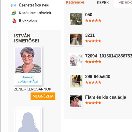
KÉPEK
VIDEÓK
Kedvencei
Üzenetet írok neki
Közös ismerőseink
050
Blokkolom
3231
ISTVÁN
ISMERŐSEI
72094_1015014185675
299-640x640
Horvázh
zoltánné Ági
ZENE - KÉPCSARNOK
Fiam és kis családja