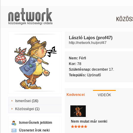
László Lajos (prof47)
http://network.hu/prof47
Nem:
Férfi
Kor:
78
Születésnap:
december 17.
Település:
Újrónafő
VIDEÓK
Kedvencei
Ismerősei
(16)
Közösségei
(1)
Nem mulat már senki
Ismerősnek jelölöm
Üzenetet írok neki