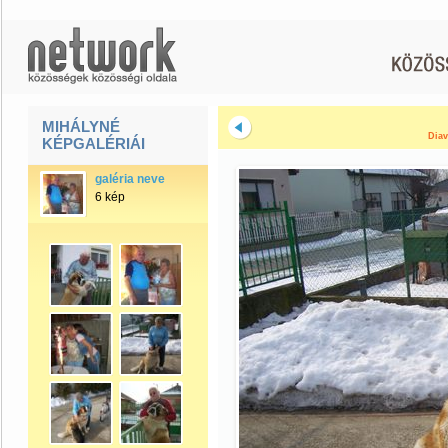
MIHÁLYNÉ
Diav
KÉPGALÉRIÁI
galéria neve
6 kép