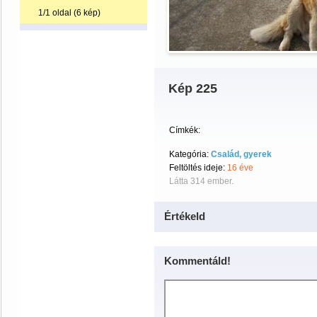
1/1 oldal (6 kép)
Kép 225
Címkék:
Kategória:
Család, gyerek
Feltöltés ideje:
16 éve
Látta 314 ember.
Értékeld
Kommentáld!