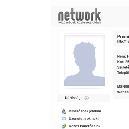
Premi
http://
Nem:
F
Kor:
2
Szület
Telepü
MSN/S
Websit
Közösségei
(4)
Ismerősnek jelölöm
Üzenetet írok neki
Közös ismerőseink