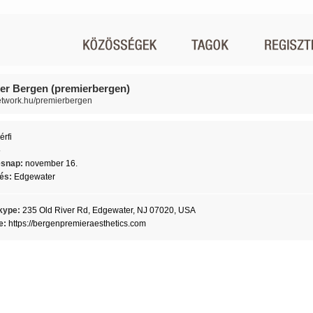
er Bergen (premierbergen)
network.hu/premierbergen
érfi
5
ésnap:
november 16.
lés:
Edgewater
kype:
235 Old River Rd, Edgewater, NJ 07020, USA
e:
https://bergenpremieraesthetics.com