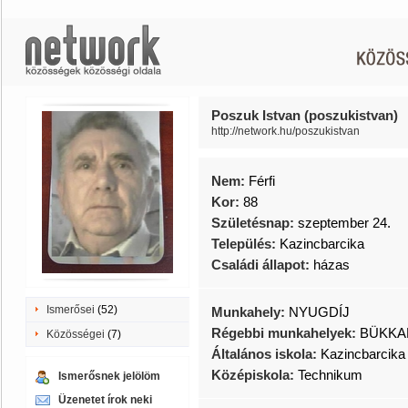
Poszuk Istvan (poszukistvan)
http://network.hu/poszukistvan
Nem:
Férfi
Kor:
88
Születésnap:
szeptember 24.
Település:
Kazincbarcika
Családi állapot:
házas
Ismerősei
(52)
Munkahely:
NYUGDÍJ
Régebbi munkahelyek:
BÜKKA
Közösségei
(7)
Általános iskola:
Kazincbarcika
Középiskola:
Technikum
Ismerősnek jelölöm
Üzenetet írok neki