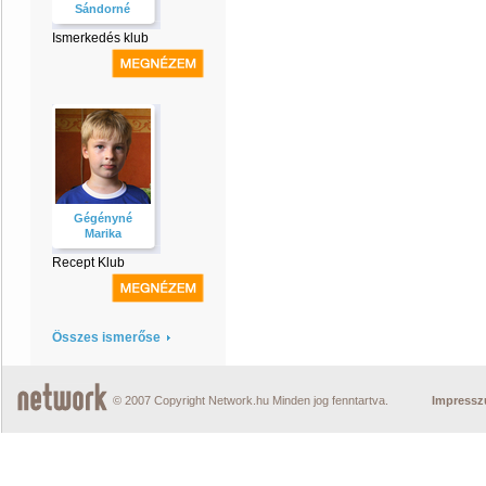
Sándorné
Ismerkedés klub
Gégényné
Marika
Recept Klub
Összes ismerőse
© 2007 Copyright Network.hu Minden jog fenntartva.
Impress