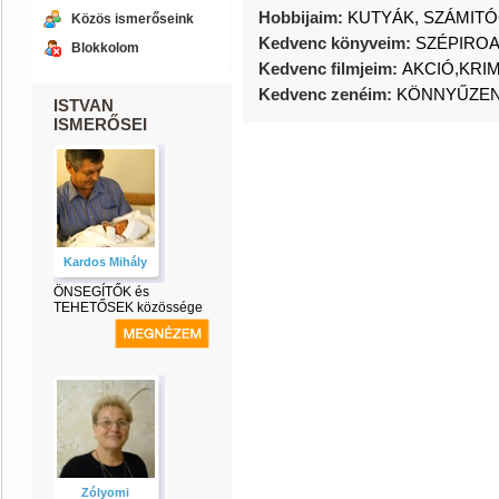
Hobbijaim:
KUTYÁK, SZÁMIT
Közös ismerőseink
Kedvenc könyveim:
SZÉPIRO
Blokkolom
Kedvenc filmjeim:
AKCIÓ,KRIM
Kedvenc zenéim:
KÖNNYŰZE
ISTVAN
ISMERŐSEI
Kardos Mihály
ÖNSEGÍTŐK és
TEHETŐSEK közössége
Zólyomi