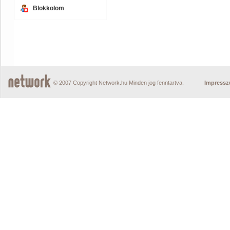
Blokkolom
© 2007 Copyright Network.hu Minden jog fenntartva.
Impress