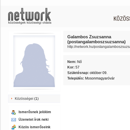
Galambos Zsuzsanna
(postangalamboszsuzsanna)
http://network.hu/postangalamboszsuz
Nem:
Nő
Kor:
57
Születésnap:
október 09.
Település:
Mosonmagyaróvár
Közösségei
(1)
Ismerősnek jelölöm
Üzenetet írok neki
Közös ismerőseink