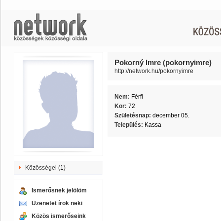
Pokorný Imre (pokornyimre)
http://network.hu/pokornyimre
Nem:
Férfi
Kor:
72
Születésnap:
december 05.
Település:
Kassa
Közösségei
(1)
Ismerősnek jelölöm
Üzenetet írok neki
Közös ismerőseink