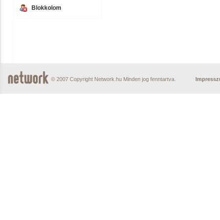
Blokkolom
© 2007 Copyright Network.hu Minden jog fenntartva.
Impress