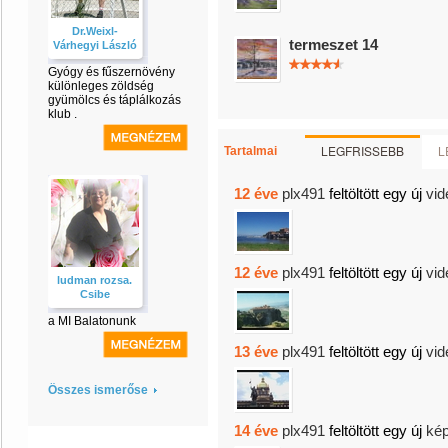
Dr.Weixl-
termeszet 14
Várhegyi László
Gyógy és fűszernövény
különleges zöldség
gyümölcs és táplálkozás
klub .
LEGFRISSEBB
L
Tartalmai
12 éve
plx491
feltöltött egy új
vid
12 éve
plx491
feltöltött egy új
vid
ludman rozsa.
Csibe
a MI Balatonunk
13 éve
plx491
feltöltött egy új
vid
Összes ismerőse
14 éve
plx491
feltöltött egy új
kép