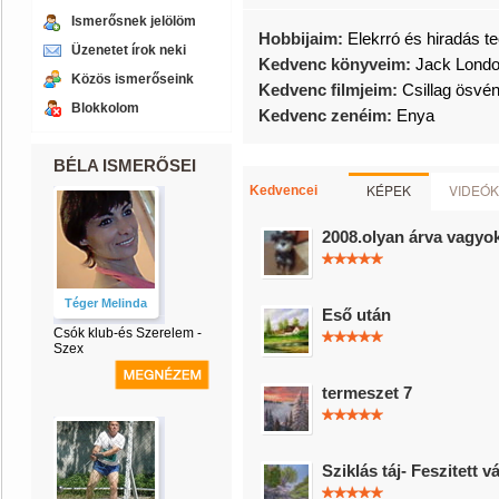
Ismerősnek jelölöm
Hobbijaim:
Elekrró és hiradás te
Üzenetet írok neki
Kedvenc könyveim:
Jack Londo
Közös ismerőseink
Kedvenc filmjeim:
Csillag ösvé
Blokkolom
Kedvenc zenéim:
Enya
BÉLA ISMERŐSEI
KÉPEK
VIDEÓK
Kedvencei
2008.olyan árva vagyok
Téger Melinda
Eső után
Csók klub-és Szerelem -
Szex
termeszet 7
Sziklás táj- Feszitett 