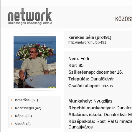
kerekes béla (plx491)
http://network.hu/plx491
Nem:
Férfi
Kor:
85
Születésnap:
december 16.
Település:
Dunaföldvár
Családi állapot:
házas
Ismerősei
(61)
Munkahely:
Nyugdijas
Régebbi munkahelyek:
Dunafer
Közösségei
(42)
Általános iskola:
Dunaföldvár M
Képei
(89)
Középiskola:
Rosti Pál Gimnázi
Videói
(3)
Dunaújváros