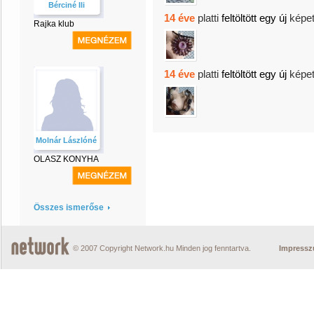
Bérciné Ili
14 éve
platti
feltöltött egy új
képe
Rajka klub
14 éve
platti
feltöltött egy új
képe
Molnár Lászlóné
OLASZ KONYHA
Összes ismerőse
© 2007 Copyright Network.hu Minden jog fenntartva.
Impress