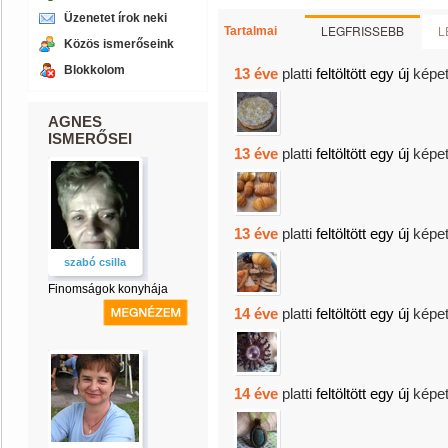
Üzenetet írok neki
LEGFRISSEBB
L
Tartalmai
Közös ismerőseink
Blokkolom
13 éve
platti
feltöltött egy új
képe
AGNES
ISMERŐSEI
13 éve
platti
feltöltött egy új
képe
13 éve
platti
feltöltött egy új
képe
szabó csilla
Finomságok konyhája
14 éve
platti
feltöltött egy új
képe
14 éve
platti
feltöltött egy új
képe