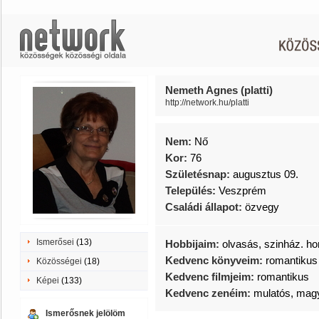
Nemeth Agnes (platti)
http://network.hu/platti
Nem:
Nő
Kor:
76
Születésnap:
augusztus 09.
Település:
Veszprém
Családi állapot:
özvegy
Ismerősei
(13)
Hobbijaim:
olvasás, szinház. ho
Kedvenc könyveim:
romantikus 
Közösségei
(18)
Kedvenc filmjeim:
romantikus
Képei
(133)
Kedvenc zenéim:
mulatós, mag
Ismerősnek jelölöm