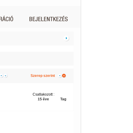
Szerep szerint
Csatlakozott :
15 éve
Tag