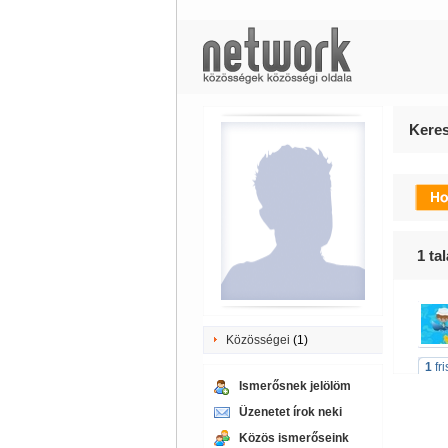
Keres
1
tal
Közösségei
(1)
1
fr
Ismerősnek jelölöm
Üzenetet írok neki
Közös ismerőseink