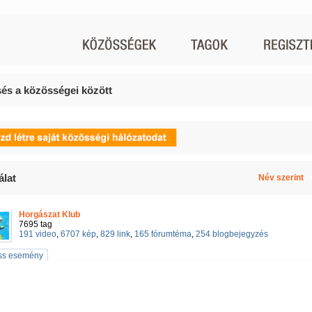
és a közösségei között
álat
Név szerint
Horgászat Klub
7695 tag
191 video
,
6707 kép
,
829 link
,
165 fórumtéma
,
254 blogbejegyzés
iss esemény