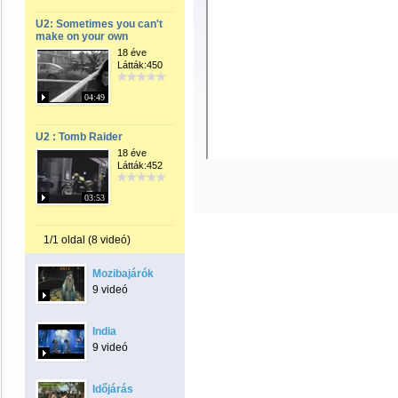
U2: Sometimes you can't
make on your own
18 éve
Látták:450
04:49
U2 : Tomb Raider
18 éve
Látták:452
03:53
1/1 oldal (8 videó)
Mozibajárók
9 videó
India
9 videó
Időjárás