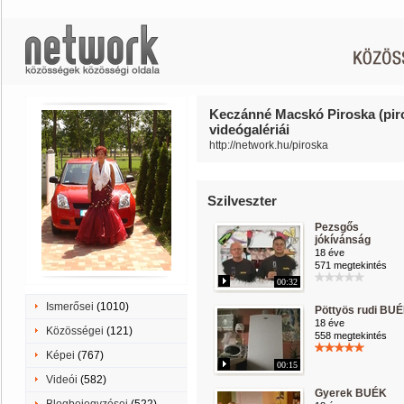
Keczánné Macskó Piroska (pir
videógalériái
http://network.hu/piroska
Szilveszter
Pezsgős
jókívánság
18 éve
571 megtekintés
00:32
Ismerősei
(1010)
Pöttyös rudi BU
18 éve
Közösségei
(121)
558 megtekintés
Képei
(767)
00:15
Videói
(582)
Gyerek BUÉK