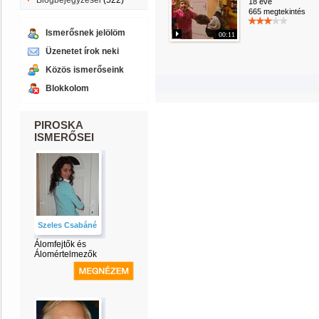
Blogbejegyzései
(522)
18 éve
665 megtekintés
Ismerősnek jelölöm
00:11
Üzenetet írok neki
Közös ismerőseink
Blokkolom
PIROSKA
ISMERŐSEI
Szeles Csabáné
Álomfejtők és
Álomértelmezők