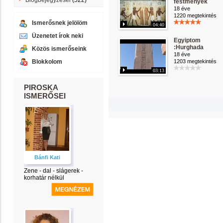
Blogbejegyzései
(522)
festmények
18 éve
1220 megtekintés
Ismerősnek jelölöm
04:40
Üzenetet írok neki
Egyiptom
:Hurghada
Közös ismerőseink
18 éve
Blokkolom
1203 megtekintés
03:13
PIROSKA
ISMERŐSEI
Bánfi Kati
Zene - dal - slágerek -
korhatár nélkül