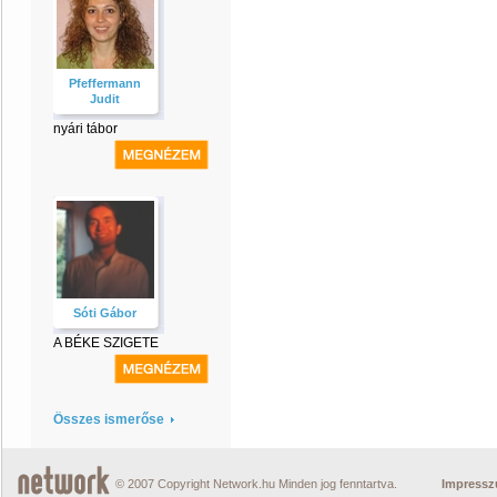
Pfeffermann
Judit
nyári tábor
Sóti Gábor
A BÉKE SZIGETE
Összes ismerőse
© 2007 Copyright Network.hu Minden jog fenntartva.
Impress