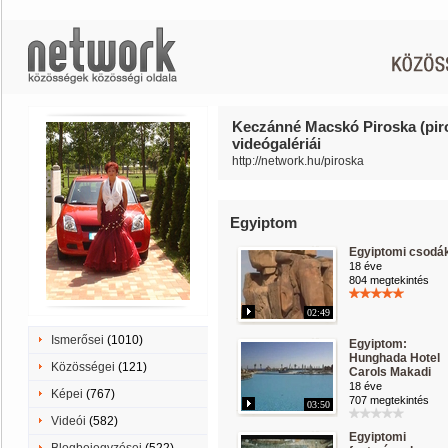
Keczánné Macskó Piroska (pir
videógalériái
http://network.hu/piroska
Egyiptom
Egyiptomi csodá
18 éve
804 megtekintés
02:49
Ismerősei
(1010)
Egyiptom:
Hunghada Hotel
Közösségei
(121)
Carols Makadi
18 éve
Képei
(767)
707 megtekintés
03:50
Videói
(582)
Egyiptomi