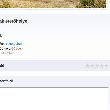
ak etetőhelye
k:
ória:
Hobbi, játék
tés ideje:
16 éve
104 ember.
eld
entáld!