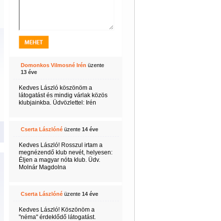
Domonkos Vilmosné Irén
üzente
13 éve
Kedves László köszönöm a
látogatást és mindig várlak közös
klubjainkba. Üdvözlettel: Irén
Cserta Lászlóné
üzente
14 éve
Kedves László! Rosszul irtam a
megnézendő klub nevét, helyesen:
Éljen a magyar nóta klub. Üdv.
Molnár Magdolna
Cserta Lászlóné
üzente
14 éve
Kedves László! Köszönöm a
"néma" érdeklődő látogatást.