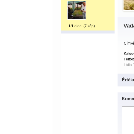
Vad
1/1 oldal (7 kép)
Címké
Kateg
Feltöl
Látta 
Érték
Komm