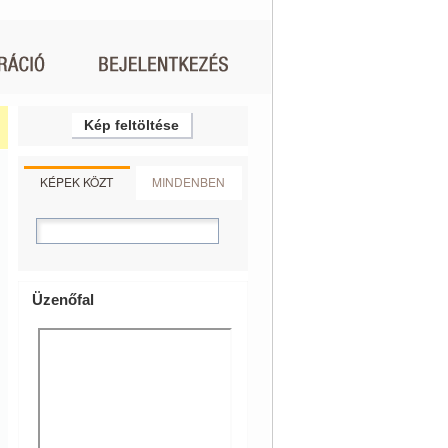
Kép feltöltése
KÉPEK KÖZT
MINDENBEN
Üzenőfal