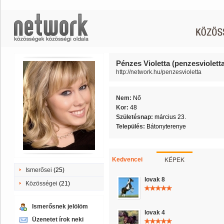
Pénzes Violetta (penzesviolett
http://network.hu/penzesvioletta
Nem:
Nő
Kor:
48
Születésnap:
március 23.
Település:
Bátonyterenye
KÉPEK
Kedvencei
Ismerősei
(25)
lovak 8
Közösségei
(21)
Ismerősnek jelölöm
lovak 4
Üzenetet írok neki