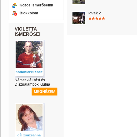
Közös ismerőseink
Blokkolom
lovak 2
VIOLETTA
ISMERŐSEI
hodoniczki zsolt
Német kiállítási és
Díszgalambok Klubja
gál zsuzsanna