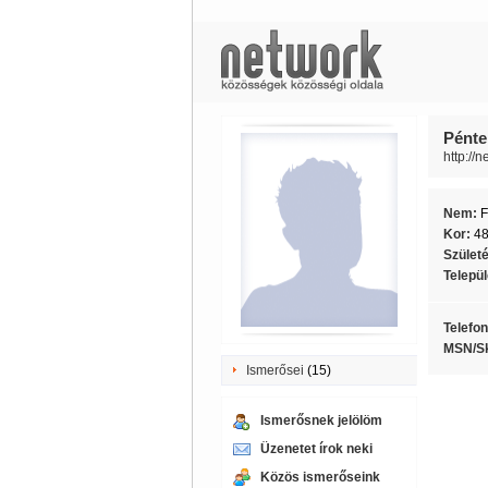
Pénte
http://
Nem:
F
Kor:
4
Szület
Telepü
Telefo
MSN/S
Ismerősei
(15)
Ismerősnek jelölöm
Üzenetet írok neki
Közös ismerőseink