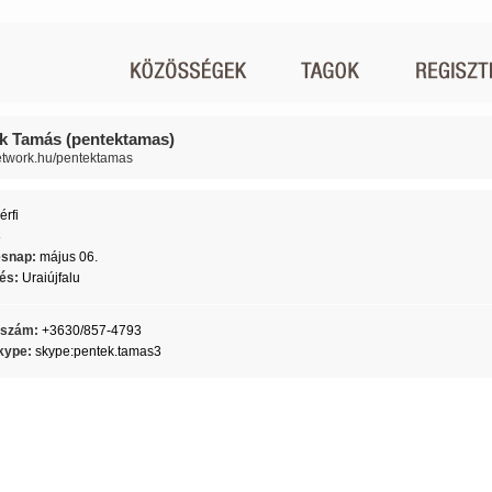
k Tamás (pentektamas)
network.hu/pentektamas
érfi
8
ésnap:
május 06.
lés:
Uraiújfalu
nszám:
+3630/857-4793
kype:
skype:pentek.tamas3