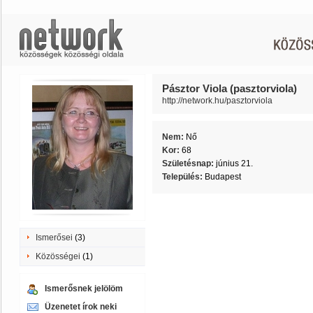
Pásztor Viola (pasztorviola)
http://network.hu/pasztorviola
Nem:
Nő
Kor:
68
Születésnap:
június 21.
Település:
Budapest
Ismerősei
(3)
Közösségei
(1)
Ismerősnek jelölöm
Üzenetet írok neki