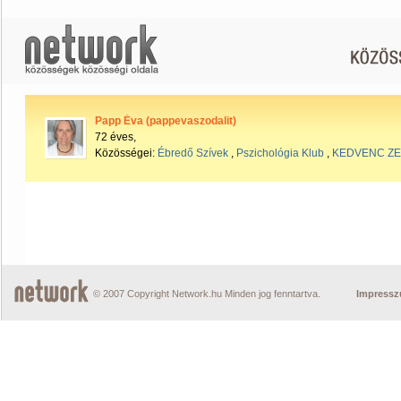
Papp Éva (pappevaszodalit)
72 éves,
Közösségei:
Ébredő Szívek
,
Pszichológia Klub
,
KEDVENC ZE
© 2007 Copyright Network.hu Minden jog fenntartva.
Impress