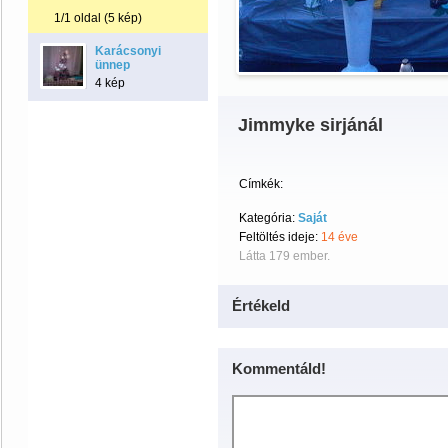
1/1 oldal (5 kép)
Karácsonyi
ünnep
4 kép
Jimmyke sirjánál
Címkék:
Kategória:
Saját
Feltöltés ideje:
14 éve
Látta 179 ember.
Értékeld
Kommentáld!