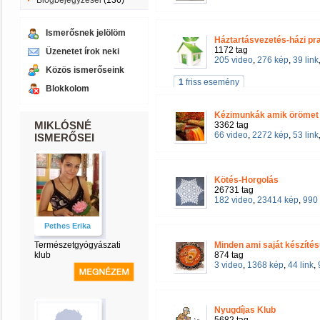
Blogbejegyzései
(136)
Ismerősnek jelölöm
Háztartásvezetés-házi pr
1172 tag
Üzenetet írok neki
205 video
,
276 kép
,
39 link
Közös ismerőseink
1
friss esemény
Blokkolom
Kézimunkák amik örömet
MIKLÓSNÉ
3362 tag
66 video
,
2272 kép
,
53 link
ISMERŐSEI
Kötés-Horgolás
26731 tag
182 video
,
23414 kép
,
990 
Pethes Erika
Természetgyógyászati
Minden ami saját készíté
klub
874 tag
3 video
,
1368 kép
,
44 link
,
Nyugdíjas Klub