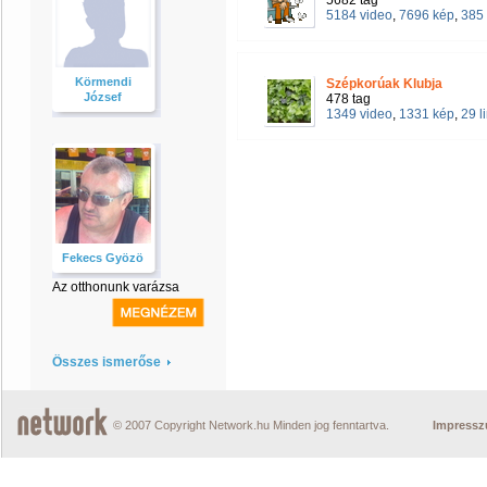
5682 tag
5184 video
,
7696 kép
,
385 
Körmendi
Szépkorúak Klubja
József
478 tag
1349 video
,
1331 kép
,
29 l
Fekecs Gyözö
Az otthonunk varázsa
Összes ismerőse
© 2007 Copyright Network.hu Minden jog fenntartva.
Impress