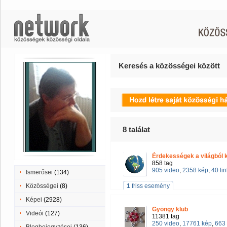
Keresés a közösségei között
8
találat
Érdekességek a világból 
858 tag
905 video
,
2358 kép
,
40 lin
Ismerősei
(134)
Közösségei
(8)
1
friss esemény
Képei
(2928)
Gyöngy klub
Videói
(127)
11381 tag
250 video
,
17761 kép
,
663 