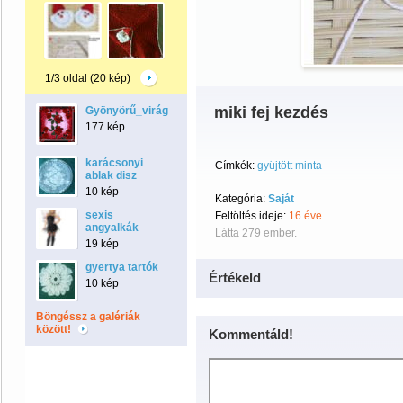
1/3 oldal (20 kép)
miki fej kezdés
Gyönyörű_virágok
177 kép
karácsonyi
Címkék:
gyüjtött minta
ablak disz
10 kép
Kategória:
Saját
sexis
Feltöltés ideje:
16 éve
angyalkák
Látta 279 ember.
19 kép
gyertya tartók
Értékeld
10 kép
Böngéssz a galériák
között!
Kommentáld!