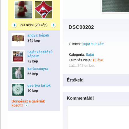
2/3 oldal (20 kép)
DSC00282
angyal képek
345 kép
Címkék:
saját munkám
Saját készítésű
Kategória:
Saját
képeim
Feltöltés ideje:
16 éve
72 kép
Látta 242 ember.
karácsonyra
55 kép
Értékeld
gyertya tartók
10 kép
Kommentáld!
Böngéssz a galériák
között!