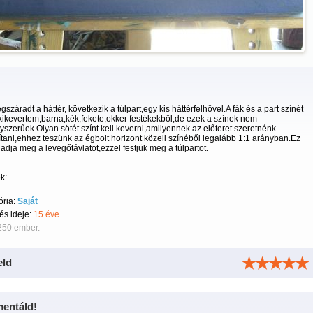
száradt a háttér, következik a túlpart,egy kis háttérfelhővel.A fák és a part színét
kikevertem,barna,kék,fekete,okker festékekből,de ezek a színek nem
yszerűek.Olyan sötét színt kell keverni,amilyennek az előteret szeretnénk
ítani,ehhez teszünk az égbolt horizont közeli színéből legalább 1:1 arányban.Ez
 adja meg a levegőtávlatot,ezzel festjük meg a túlpartot.
k:
ória:
Saját
tés ideje:
15 éve
250 ember.
eld
entáld!