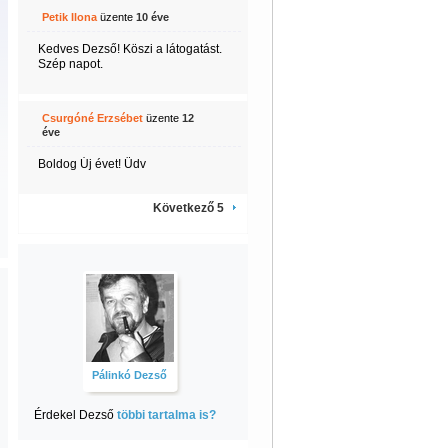
Petik Ilona
üzente
10 éve
Kedves Dezső! Köszi a látogatást.
Szép napot.
Csurgóné Erzsébet
üzente
12
éve
Boldog Új évet! Üdv
Következő 5
Pálinkó Dezső
Érdekel Dezső
többi tartalma is?