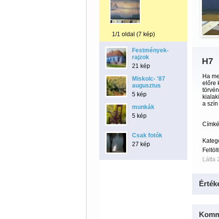
1/1 oldal (7 kép)
Festmények-
rajzok
H7
21 kép
Ha meg
Miskolc- '87
előre 
augusztus
törvén
5 kép
kialak
a szín
munkák
5 kép
Címké
Csak fotók
Kateg
27 kép
Feltöl
Látta 
Érték
Komm