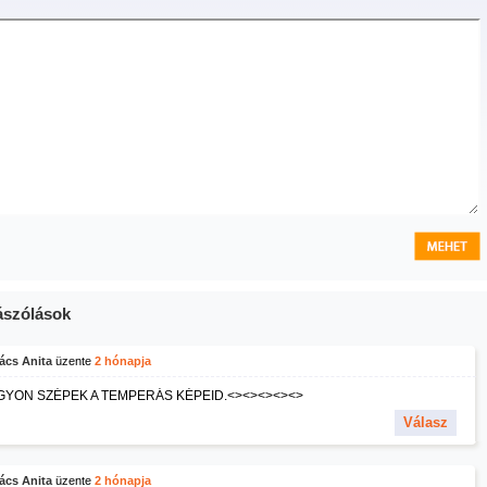
szólások
ács Anita
üzente
2 hónapja
YON SZÉPEK A TEMPERÁS KÉPEID.<><><><><>
Válasz
ács Anita
üzente
2 hónapja