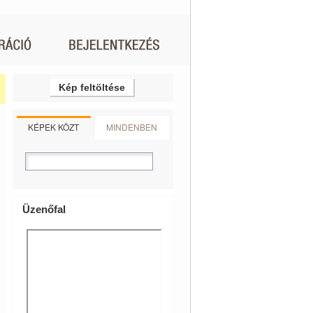
Kép feltöltése
KÉPEK KÖZT
MINDENBEN
Üzenőfal