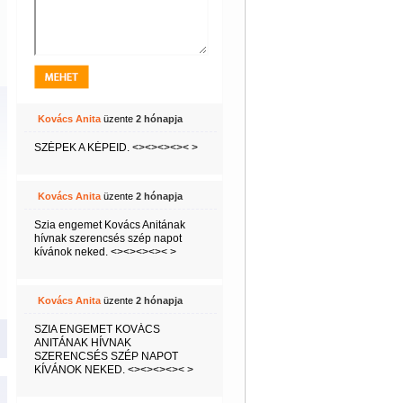
Kovács Anita
üzente
2 hónapja
SZÉPEK A KÉPEID. <><><><>< >
Kovács Anita
üzente
2 hónapja
Szia engemet Kovács Anitának
hívnak szerencsés szép napot
kívánok neked. <><><><>< >
Kovács Anita
üzente
2 hónapja
SZIA ENGEMET KOVÁCS
ANITÁNAK HÍVNAK
SZERENCSÉS SZÉP NAPOT
KÍVÁNOK NEKED. <><><><>< >