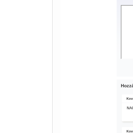
Hozzá
Kov
NAG
Kov