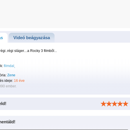
ás
Videó beágyazása
régi..régi sláger....a Rocky 3 filmből...
k:
filmdal
ória:
Zene
tés ideje:
16 éve
390 ember.
eld!
entáld!