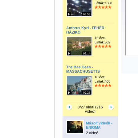
Látták:1600
03:58
Ambrus Kyri - FEHÉR
HÁZIKÓ
16 éve
Látták:532
03:14
The Bee Gees -
MASSACHUSETTS
16 éve
Látták:405
02:23
8/27 oldal (216
videó)
Másolt videók -
ENIGMA
2 videó