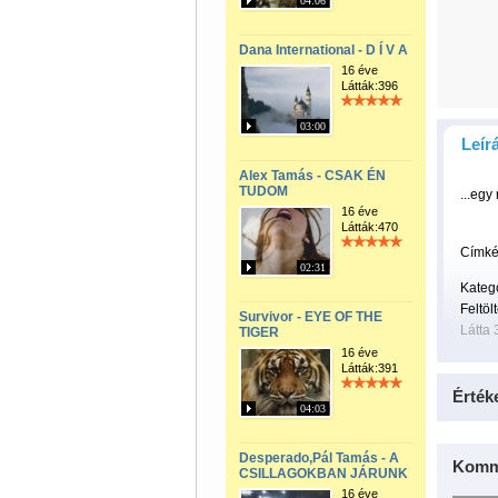
04:06
Dana International - D Í V A
16 éve
Látták:396
03:00
Leír
Alex Tamás - CSAK ÉN
TUDOM
...egy 
16 éve
Látták:470
Címké
02:31
Kateg
Feltöl
Survivor - EYE OF THE
Látta 
TIGER
16 éve
Látták:391
Érték
04:03
Desperado,Pál Tamás - A
Komm
CSILLAGOKBAN JÁRUNK
16 éve