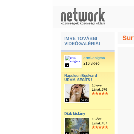
Sur
IMRE TOVÁBBI
VIDEÓGALÉRIÁI
ermi-enigma
216 videó
Napoleon Boulvard -
URAM, SEGÍTS !
16 éve
Látták:576
04:43
Diák kislány
16 éve
Látták:437