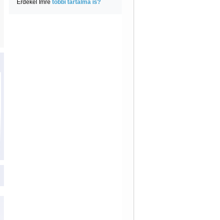
Érdekel Imre
többi tartalma is?