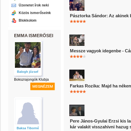
Üzenetet írok neki
Közös ismerőseink
Pásztorka Sándor: Az akinek 
Blokkolom
EMMA ISMERŐSEI
Messze vagyok idegenbe - Cá
Balogh józsef
Bokszrajongók Klubja
Farkas Rozika: Majd ha néke
Pere János-Gyulai Erzsi kis l
kár valakit visszahivni hazug 
Baksa Tiborné