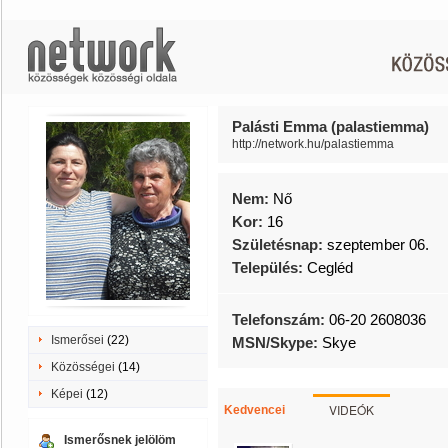
Palásti Emma (palastiemma)
http://network.hu/palastiemma
Nem:
Nő
Kor:
16
Születésnap:
szeptember 06.
Település:
Cegléd
Telefonszám:
06-20 2608036
Ismerősei
(22)
MSN/Skype:
Skye
Közösségei
(14)
Képei
(12)
VIDEÓK
Kedvencei
Ismerősnek jelölöm