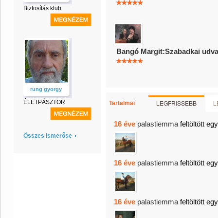
Biztosítás klub
Bangó Margit:Szabadkai udva
rung gyorgy
ÉLETPÁSZTOR
LEGFRISSEBB
L
Tartalmai
16 éve
palastiemma
feltöltött eg
Összes ismerőse
16 éve
palastiemma
feltöltött eg
16 éve
palastiemma
feltöltött eg