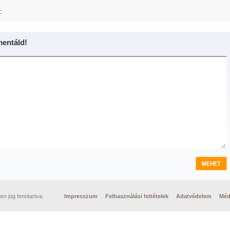
:
entáld!
n jog fenntartva.
Impresszum
Felhasználási feltételek
Adatvédelem
Méd