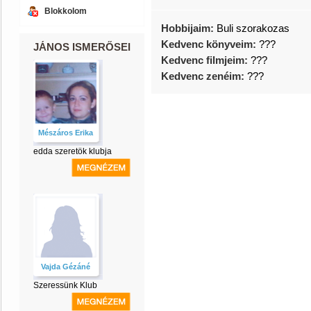
Blokkolom
Hobbijaim:
Buli szorakozas
Kedvenc könyveim:
???
JÁNOS ISMERŐSEI
Kedvenc filmjeim:
???
Kedvenc zenéim:
???
Mészáros Erika
edda szeretök klubja
Vajda Gézáné
Szeressünk Klub