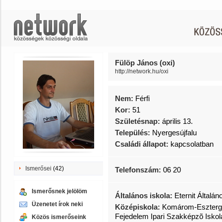
Fülöp János (oxi)
http://network.hu/oxi
Nem:
Férfi
Kor:
51
Születésnap:
április 13.
Település:
Nyergesújfalu
Családi állapot:
kapcsolatban
Ismerősei
(42)
Telefonszám:
06 20
Ismerősnek jelölöm
Általános iskola:
Eternit Általán
Üzenetet írok neki
Középiskola:
Komárom-Eszterg
Fejedelem Ipari Szakképzõ Iskol
Közös ismerőseink