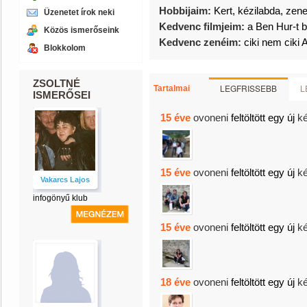
Hobbijaim:
Kert, kézilabda, zene
Üzenetet írok neki
Kedvenc filmjeim:
a Ben Hur-t 
Közös ismerőseink
Kedvenc zenéim:
ciki nem ciki
Blokkolom
ZSOLTNÉ
LEGFRISSEBB
L
Tartalmai
ISMERŐSEI
15 éve
ovoneni
feltöltött egy új
k
15 éve
ovoneni
feltöltött egy új
k
Vakarcs Lajos
infogönyű klub
15 éve
ovoneni
feltöltött egy új
k
18 éve
ovoneni
feltöltött egy új
k