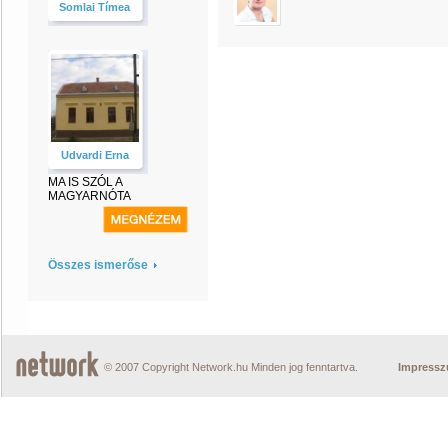
Somlai Tímea
Udvardi Erna
MA IS SZÓL A
MAGYARNÓTA
Összes ismerőse
© 2007 Copyright Network.hu Minden jog fenntartva.
Impress