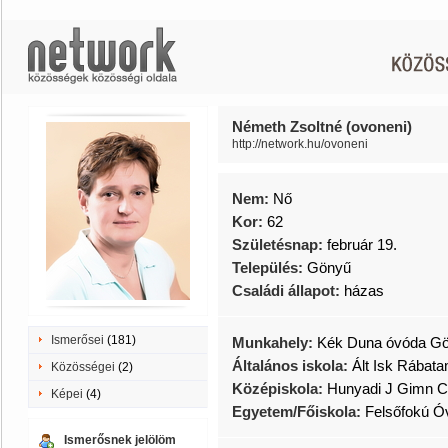
Németh Zsoltné (ovoneni)
http://network.hu/ovoneni
Nem:
Nő
Kor:
62
Születésnap:
február 19.
Település:
Gönyű
Családi állapot:
házas
Ismerősei
(181)
Munkahely:
Kék Duna óvóda G
Általános iskola:
Ált Isk Rábat
Közösségei
(2)
Középiskola:
Hunyadi J Gimn C
Képei
(4)
Egyetem/Főiskola:
Felsőfokú Ó
Ismerősnek jelölöm