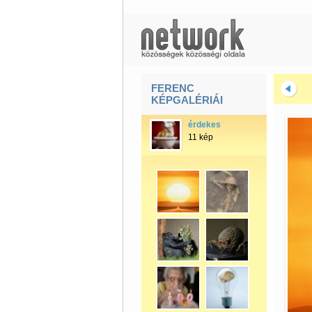
FERENC
KÉPGALÉRIÁI
érdekes
11 kép