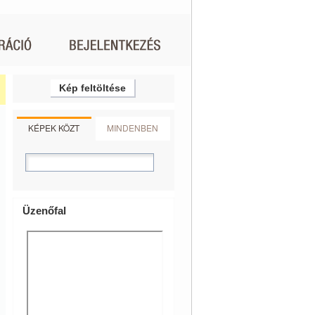
Kép feltöltése
KÉPEK KÖZT
MINDENBEN
Üzenőfal