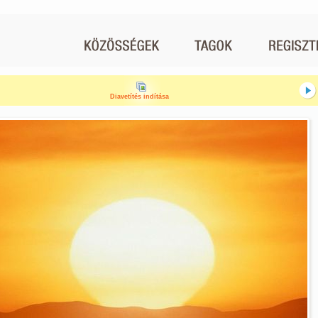
Diavetítés indítása