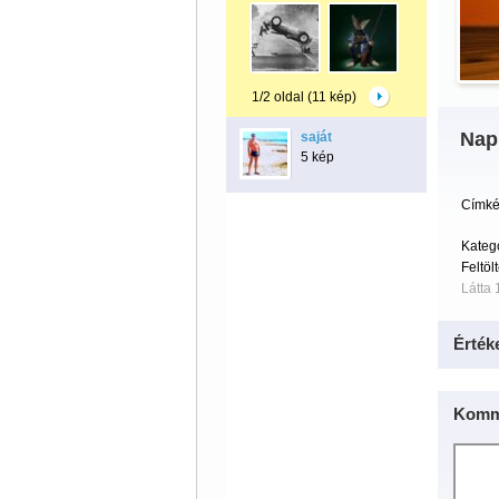
1/2 oldal (11 kép)
Nap
saját
5 kép
Címké
Kateg
Feltöl
Látta 
Érték
Komm