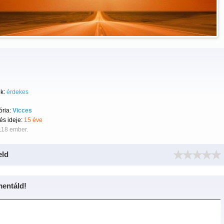
k:
érdekes
ória:
Vicces
tés ideje:
15 éve
118 ember.
eld
entáld!