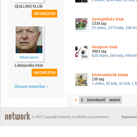
5 video
,
4240 kép
,
28 link
,
QUILLING KLUB
Gyöngyfűzés Klub
2339 tag
25 video
,
2273 kép
,
108 lin
Hangszer Klub
3963 tag
620 video
,
564 kép
,
459 lin
bihari janos
Látásjavítás Klub
kézimunkázók klubja
236 tag
1 video
,
35 kép
,
42 link
,
1 
Összes ismerőse
1
2
következő
utolsó
© 2007 Copyright Network.hu Minden jog fenntartva.
Impress