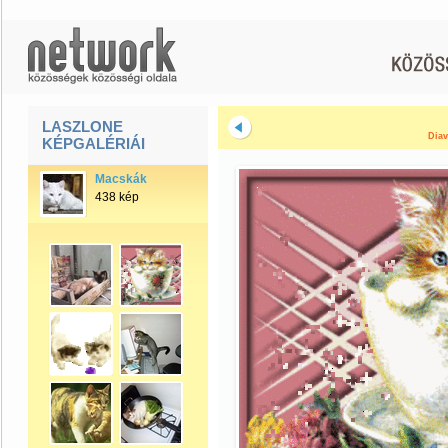
LASZLONE
Diav
KÉPGALÉRIÁI
Macskák
438 kép