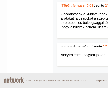
[Törölt felhasználó]
üzente
1
Csodálatosak a küldött képek
állatokat, a virágokat a szép
szeretettel és boldogsággal 
,hogy elküldték nekem Tisztele
Ivanics Annamária
üzente
17
Annyira édes, nagyon jó kép!
© 2007 Copyright Network.hu Minden jog fenntartva.
Impress