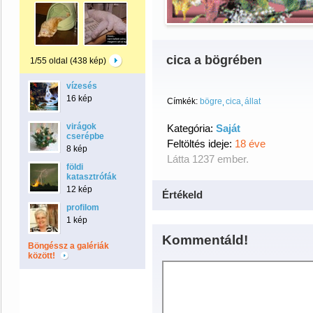
cica a bögrében
1/55 oldal (438 kép)
vízesés
16 kép
Címkék:
bögre
cica
állat
virágok
Kategória:
Saját
cserépbe
Feltöltés ideje:
18 éve
8 kép
Látta 1237 ember.
földi
katasztrófák
12 kép
Értékeld
profilom
1 kép
Kommentáld!
Böngéssz a galériák
között!