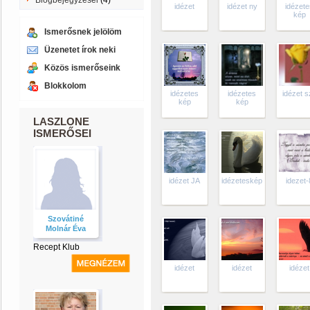
Blogbejegyzései
(4)
idézet
idézet ny
idézet
kép
Ismerősnek jelölöm
Üzenetet írok neki
Közös ismerőseink
Blokkolom
idézetes
idézetes
idézet s
kép
kép
LASZLONE
ISMERŐSEI
idézet JA
idézeteskép
idezet-
Szovátiné
Molnár Éva
Recept Klub
idézet
idézet
idézet