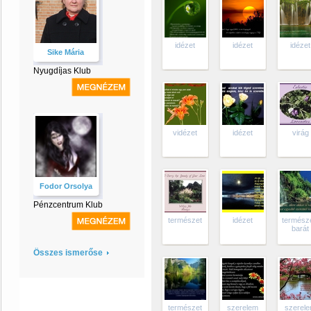
idézet
idézet
idézet
Sike Mária
Nyugdíjas Klub
vidézet
idézet
virág
Fodor Orsolya
Pénzcentrum Klub
természet
idézet
termész
barát
Összes ismerőse
természet
szerelem
szerel