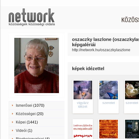
oszaczky laszlone (oszaczkyla
képgalériái
http://network.hu/oszaczkylaszlone
képek idézettel
vigyázz
szeretet
szeretet
Ismerősei
(1070)
idézet
Közösségei
(20)
Képei
(1441)
Videói
(1)