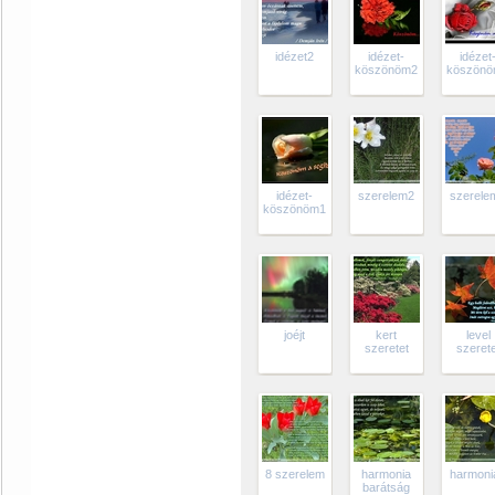
idézet2
idézet-
idézet
köszönöm2
köszön
idézet-
szerelem2
szerele
köszönöm1
joéjt
kert
level
szeretet
szerete
8 szerelem
harmonia
harmoni
barátság