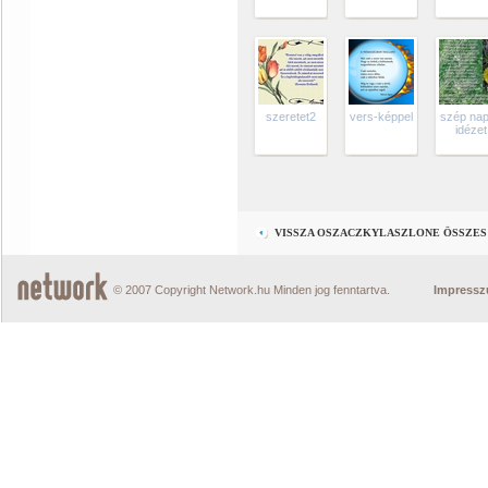
szeretet2
vers-képpel
szép na
idézet
VISSZA OSZACZKYLASZLONE ÖSSZES
© 2007 Copyright Network.hu Minden jog fenntartva.
Impress