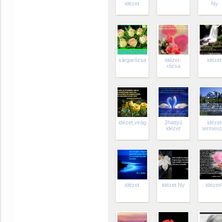
idézet
Ny
sárgarózsa
idézet-
idézet
rózsa
idézet,virág
2hattyú
idézet
idézet
termész
idézet
idézet Ny
idézet