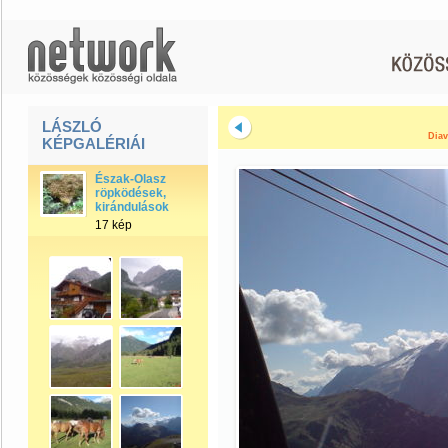
LÁSZLÓ
Diav
KÉPGALÉRIÁI
Észak-Olasz
röpködések,
kirándulások
17 kép