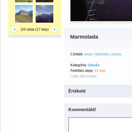
2/3 oldal (17 kép)
Marmolada
Címkék:
olasz
röpködés
utazás
Kategória:
Utazás
Feltöltés ideje:
15 éve
Látta 360 ember.
Értékeld
Kommentáld!