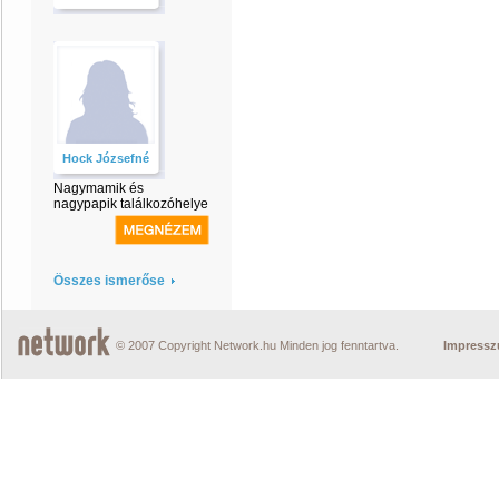
Hock Józsefné
Nagymamik és
nagypapik találkozóhelye
Összes ismerőse
© 2007 Copyright Network.hu Minden jog fenntartva.
Impress