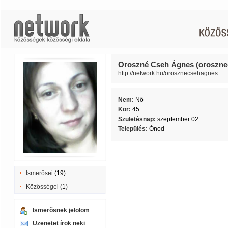
Oroszné Cseh Ágnes (oroszne
http://network.hu/orosznecsehagnes
Nem:
Nő
Kor:
45
Születésnap:
szeptember 02.
Település:
Ónod
Ismerősei
(19)
Közösségei
(1)
Ismerősnek jelölöm
Üzenetet írok neki