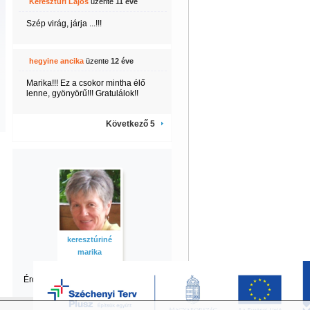
Keresztúri Lajos
üzente
11 éve
Szép virág, járja ...!!!
hegyine ancika
üzente
12 éve
Marika!!! Ez a csokor mintha élő
lenne, gyönyörű!!! Gratulálok!!
Következő 5
keresztúriné
marika
Érdekel marika
többi tartalma is?