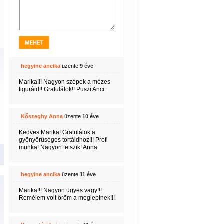
hegyine ancika
üzente
9 éve
Marika!!! Nagyon szépek a mézes
figuráid!! Gratulálok!! Puszi Anci.
Kőszeghy Anna
üzente
10 éve
Kedves Marika! Gratulálok a
gyönyörűséges tortáidhoz!!! Profi
munka! Nagyon tetszik! Anna
hegyine ancika
üzente
11 éve
Marika!!! Nagyon ügyes vagy!!!
Remélem volt öröm a meglepinek!!!