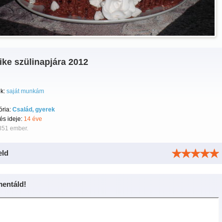
ke szülinapjára 2012
k:
saját munkám
ória:
Család, gyerek
tés ideje:
14 éve
351 ember.
eld
entáld!