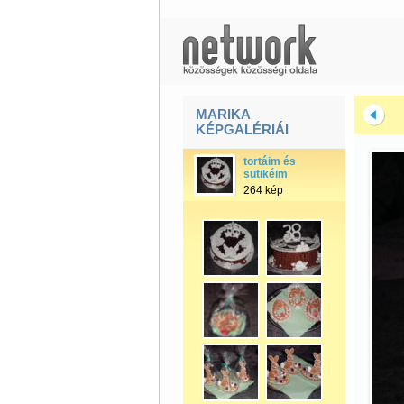
MARIKA
KÉPGALÉRIÁI
tortáim és
sütikéim
264 kép