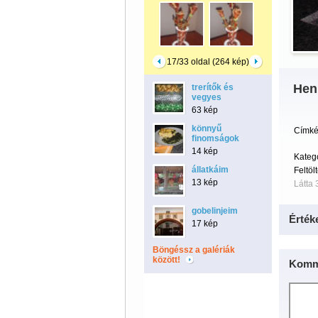
17/33 oldal (264 kép)
Heni
trerítők és
vegyes
63 kép
könnyű
Címké
finomságok
14 kép
Kateg
állatkáim
Feltöl
13 kép
Látta 
gobelinjeim
Érték
17 kép
Böngéssz a galériák
között!
Komm