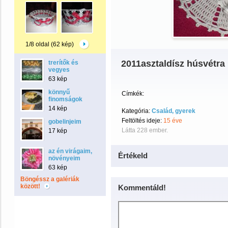
1/8 oldal (62 kép)
2011asztaldísz húsvétra
trerítők és
vegyes
63 kép
könnyű
Címkék:
finomságok
14 kép
Kategória:
Család, gyerek
Feltöltés ideje:
15 éve
gobelinjeim
Látta 228 ember.
17 kép
az én virágaim,
Értékeld
növényeim
63 kép
Böngéssz a galériák
között!
Kommentáld!