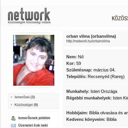
orban vilma (orbanvilma)
http://network.hu/orbanvilma
Nem:
Nő
Kor:
59
Születésnap:
március 04.
Település:
Recsenyéd (Rareş)
Munkahely:
Isten Országa
Ismerősei
(3)
Régebbi munkahelyek:
Isten Ki
Közösségei
(9)
Hobbijaim:
Biblia olvasása és a
Ismerősnek jelölöm
Kedvenc könyveim:
Biblia
Üzenetet írok neki