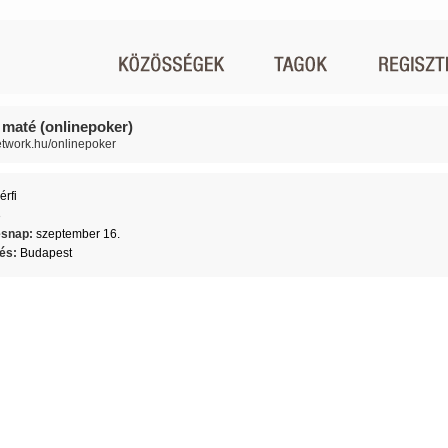
 maté (onlinepoker)
network.hu/onlinepoker
érfi
3
ésnap:
szeptember 16.
lés:
Budapest