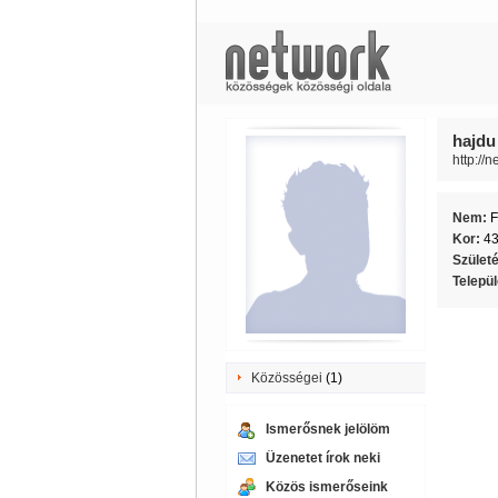
hajdu
http://
Nem:
F
Kor:
4
Szület
Telepü
Közösségei
(1)
Ismerősnek jelölöm
Üzenetet írok neki
Közös ismerőseink