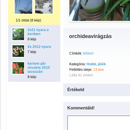
1/1 oldal (8 kép)
2o11 nyara a
kertben
orchideavirágzás
6 kép
és 2012 nyara
7 kép
Címkék:
télikert
kertem pár
Kategória:
Hobbi, játék
részlete 2010
Feltöltés ideje:
13 éve
tavaszán
Látta 81 ember.
8 kép
Értékeld
Kommentáld!