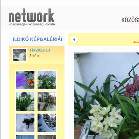
ILDIKÓ KÉPGALÉRIÁI
Diav
Tél 2012-13
8 kép