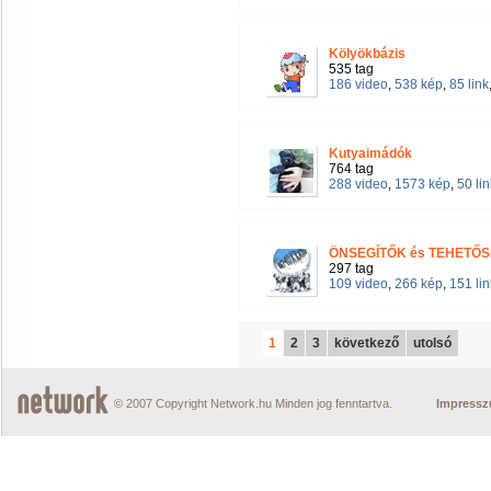
Kölyökbázis
535 tag
186 video
,
538 kép
,
85 link
Kutyaimádók
764 tag
288 video
,
1573 kép
,
50 lin
ÖNSEGÍTŐK és TEHETŐS
297 tag
109 video
,
266 kép
,
151 lin
1
2
3
következő
utolsó
© 2007 Copyright Network.hu Minden jog fenntartva.
Impress