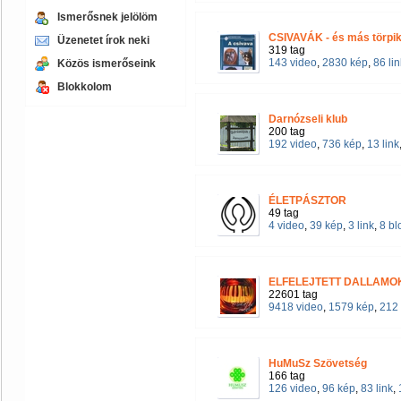
Ismerősnek jelölöm
CSIVAVÁK - és más törpi
Üzenetet írok neki
319 tag
143 video
,
2830 kép
,
86 lin
Közös ismerőseink
Blokkolom
Darnózseli klub
200 tag
192 video
,
736 kép
,
13 link
ÉLETPÁSZTOR
49 tag
4 video
,
39 kép
,
3 link
,
8 bl
ELFELEJTETT DALLAM
22601 tag
9418 video
,
1579 kép
,
212 
HuMuSz Szövetség
166 tag
126 video
,
96 kép
,
83 link
,