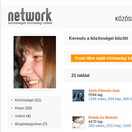
Keresés a közösségei között
21
találat
Aktív Pihenés klub
5594 tag
1588 video
,
604 kép
,
466 l
Közösségei
(21)
Képei
(33)
Videói
(4)
Babák és Mamák
4470 tag
Blogbejegyzései
(7)
283 video
,
2522 kép
,
1044 