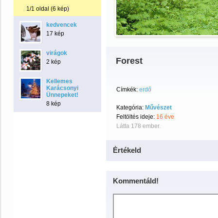
1/1 oldal (6 kép)
kedvencek
17 kép
virágok
Forest
2 kép
Kellemes
Karácsonyi
Címkék:
erdő
Ünnepeket!
8 kép
Kategória:
Művészet
Feltöltés ideje:
16 éve
Látta 178 ember.
Értékeld
Kommentáld!