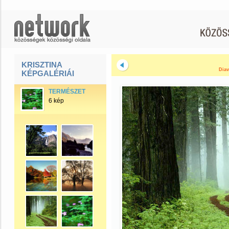
KRISZTINA
Diav
KÉPGALÉRIÁI
TERMÉSZET
6 kép