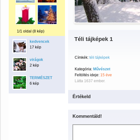
1/1 oldal (8 kép)
Téli tájképek 1
kedvencek
17 kép
Címkék:
téli tájképek
virágok
2 kép
Kategória:
Művészet
Feltöltés ideje:
15 éve
TERMÉSZET
Látta 1637 ember.
6 kép
Értékeld
Kommentáld!