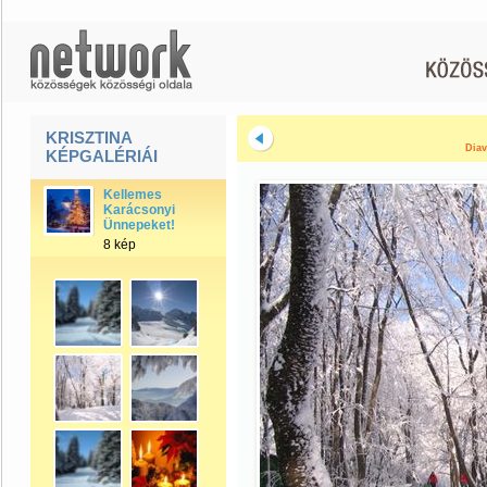
KRISZTINA
Diav
KÉPGALÉRIÁI
Kellemes
Karácsonyi
Ünnepeket!
8 kép