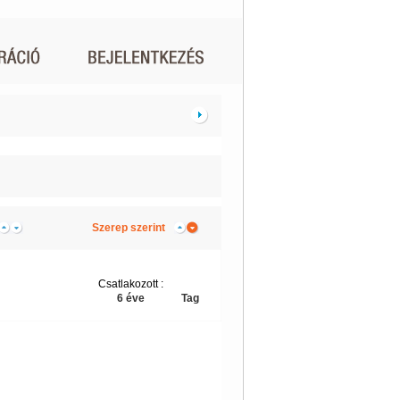
Szerep szerint
Csatlakozott :
6 éve
Tag