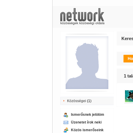
Keres
1
tal
Közösségei
(1)
Ismerősnek jelölöm
Üzenetet írok neki
Közös ismerőseink