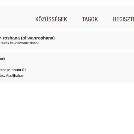
n roshana (oliwanroshana)
network.hu/oliwanroshana
érfi
5
ésnap:
január 01.
lés:
Ásotthalom