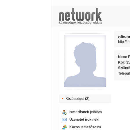
oliwa
http://
Nem:
F
Kor:
3
Szület
Telepü
Közösségei
(2)
Ismerősnek jelölöm
Üzenetet írok neki
Közös ismerőseink