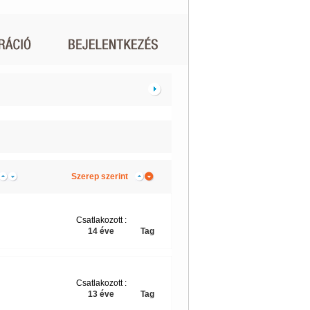
Szerep szerint
Csatlakozott :
14 éve
Tag
Csatlakozott :
13 éve
Tag