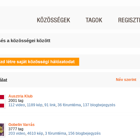
és a közösségei között
álat
Név szerint
Ausztria Klub
2001 tag
112 video
,
1189 kép
,
91 link
,
36 fórumtéma
,
137 blogbejegyzés
Gobelin Varrás
3777 tag
203 video
,
4610 kép
,
3 fórumtéma
,
156 blogbejegyzés