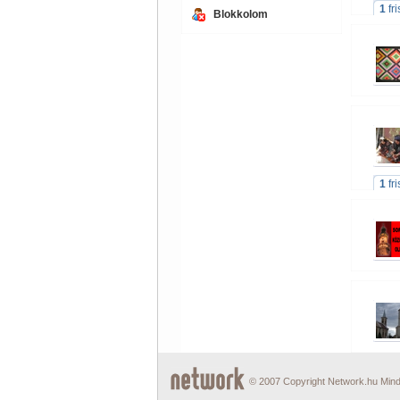
1
fr
Blokkolom
1
fr
© 2007 Copyright Network.hu Minde