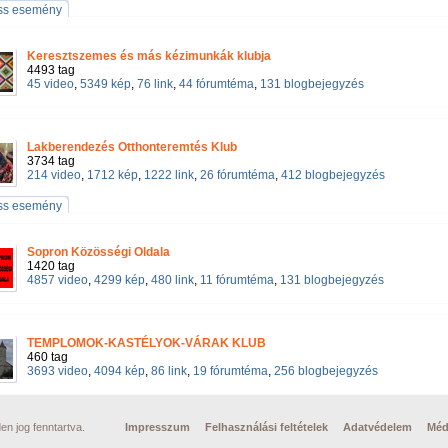
iss esemény
Keresztszemes és más kézimunkák klubja
4493 tag
45 video
,
5349 kép
,
76 link
,
44 fórumtéma
,
131 blogbejegyzés
Lakberendezés Otthonteremtés Klub
3734 tag
214 video
,
1712 kép
,
1222 link
,
26 fórumtéma
,
412 blogbejegyzés
iss esemény
Sopron Közösségi Oldala
1420 tag
4857 video
,
4299 kép
,
480 link
,
11 fórumtéma
,
131 blogbejegyzés
TEMPLOMOK-KASTÉLYOK-VÁRAK KLUB
460 tag
3693 video
,
4094 kép
,
86 link
,
19 fórumtéma
,
256 blogbejegyzés
n jog fenntartva.
Impresszum
Felhasználási feltételek
Adatvédelem
Méd