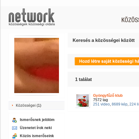
Keresés a közösségei között
1
találat
Gyöngyfűző klub
7572 tag
251 video
,
8689 kép
,
224 l
Közösségei
(1)
Ismerősnek jelölöm
Üzenetet írok neki
Közös ismerőseink