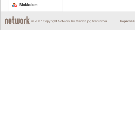
Blokkolom
© 2007 Copyright Network.hu Minden jog fenntartva.
Impress