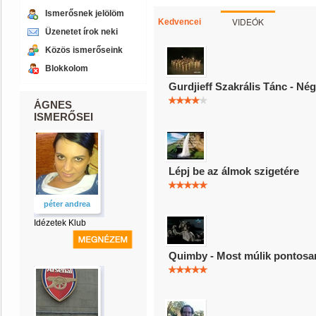
Ismerősnek jelölöm
VIDEÓK
Kedvencei
Üzenetet írok neki
Közös ismerőseink
Blokkolom
Gurdjieff Szakrális Tánc - Né
ÁGNES
ISMERŐSEI
Lépj be az álmok szigetére
péter andrea
Idézetek Klub
Quimby - Most múlik pontosa