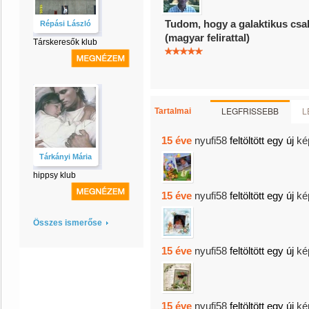
Tudom, hogy a galaktikus csal
Répási László
(magyar felirattal)
Társkeresők klub
LEGFRISSEBB
L
Tartalmai
15 éve
nyufi58
feltöltött egy új
ké
Tárkányi Mária
hippsy klub
15 éve
nyufi58
feltöltött egy új
ké
Összes ismerőse
15 éve
nyufi58
feltöltött egy új
ké
15 éve
nyufi58
feltöltött egy új
ké