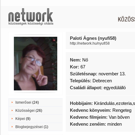
Paloti Ágnes (nyufi58)
http://network.hu/nyufi58
Nem:
Nő
Kor:
67
Születésnap:
november 13.
Település:
Debrecen
Családi állapot:
egyedülálló
Ismerősei
(24)
Hobbijaim:
Kirándulás,ezoteria,
Kedvenc könyveim:
Rengeteg
Közösségei
(26)
Kedvenc filmjeim:
Van bőven
Képei
(9)
Kedvenc zenéim:
minden
Blogbejegyzései
(1)